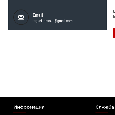
E
Email
b
roguefitnessua@gmail.com
Информация
Служба