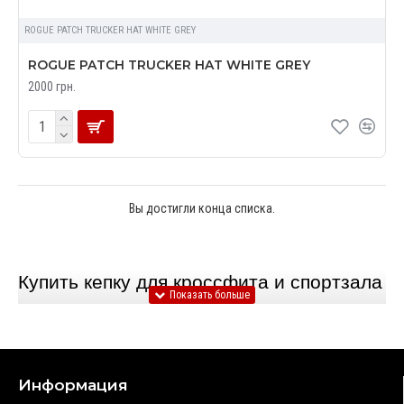
ROGUE PATCH TRUCKER HAT WHITE GREY
ROGUE PATCH TRUCKER HAT WHITE GREY
2000 грн.
Вы достигли конца списка.
Купить кепку для кроссфита и спортзала 
по низкой цене в Украине – интернет-
магазин Rogue Style
Информация
Интернет-магазин Rogue Style предлагает купить кепки 