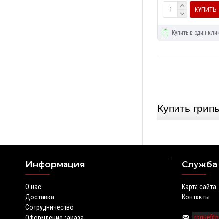
КУПИТЬ
Купить в один кли
Купить грип
Style
Интернет-магазин 
кроссфита недоро
Информация
Служба
Время перебинтов
турников сделают
О нас
Карта сайта
отличающимся осо
Доставка
Контакты
ассортимент това
Сотрудничество
roguefi
Оформление заказа