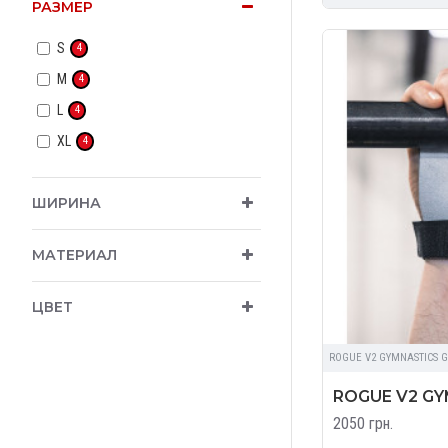
РАЗМЕР
S
4
M
4
L
4
XL
4
ШИРИНА
МАТЕРИАЛ
ЦВЕТ
ROGUE V2 GYMNASTICS G
ROGUE V2 GY
2050 грн.