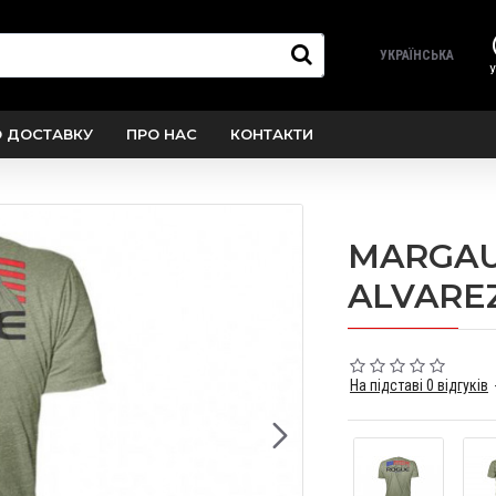
УКРАЇНСЬКА
У
О ДОСТАВКУ
ПРО НАС
КОНТАКТИ
MARGA
ALVAREZ
На підставі 0 відгуків