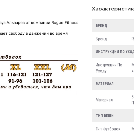
Характеристи
уз Альварез от компании Rogue Fitness!
БРЕНД
вает свободу в движении во время
Бренд
R
ИНСТРУКЦИИ ПО УХО
Инструкции По
М
Уходу
х
МАТЕРИАЛ
5
Материал
П
ТИП ВЕЩИ
Тип Футболок
М