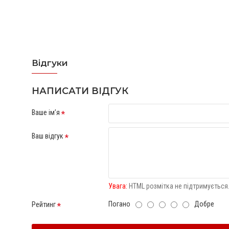
Відгуки
Відгуків про цей товар ще не було.
НАПИСАТИ ВІДГУК
Ваше ім’я
Ваш відгук
Увага:
HTML розмітка не підтримується.
Погано
Добре
Рейтинг