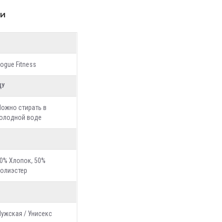
ки
ogue Fitness
ДУ
ожно стирать в
олодной воде
0% Хлопок, 50%
олиэстер
ужская / Унисекс