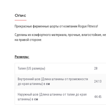
Опис
Прекрасные фирменные шорты от компании Rogue Fitness!
Сделаны из комфортного материала, прочные, влагостойкие, 
на правой стороне.
Размеры:
Талия (US размеры)
28
Внутренний шов (Длина штанины от промежности
24.13
до края штанины) в
см
Наружный шов (Длина штанины от талии до края
44.45
штанины) в
см