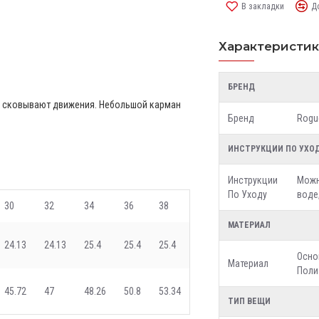
В закладки
Д
Характеристи
БРЕНД
не сковывают движения. Небольшой карман
Бренд
Rogu
ИНСТРУКЦИИ ПО УХО
Инструкции
Можн
По Уходу
воде
30
32
34
36
38
МАТЕРИАЛ
24.13
24.13
25.4
25.4
25.4
Осно
Материал
Поли
45.72
47
48.26
50.8
53.34
ТИП ВЕЩИ