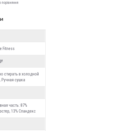
о порівняння
ки
e Fitness
ДУ
о стирать в холодной
, Ручная сушка
вная часть: 87%
эстер, 13% Спандекс