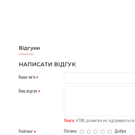
Відгуки
Відгуків про цей товар ще не було.
НАПИСАТИ ВІДГУК
Ваше ім’я
Ваш відгук
Увага:
HTML розмітка не підтримується.