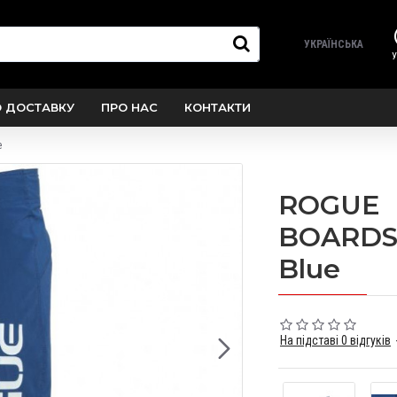
УКРАЇНСЬКА
У
О ДОСТАВКУ
ПРО НАС
КОНТАКТИ
e
ROGUE
BOARDS
Blue
На підставі 0 відгуків