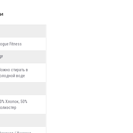
ки
ogue Fitness
ДУ
ожно стирать в
олодной воде
0% Хлопок, 50%
олиэстер