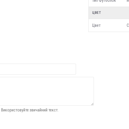
Тип Футболок
М
ЦВЕТ
Цвет
С
 Використовуйте звичайний текст.