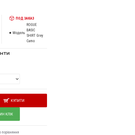
ПОД ЗАКАЗ
ROGUE
BASIC
Модель:
SHIRT Grey
Camo
анти
КУПИТИ
ИН КЛІК
о порівняння