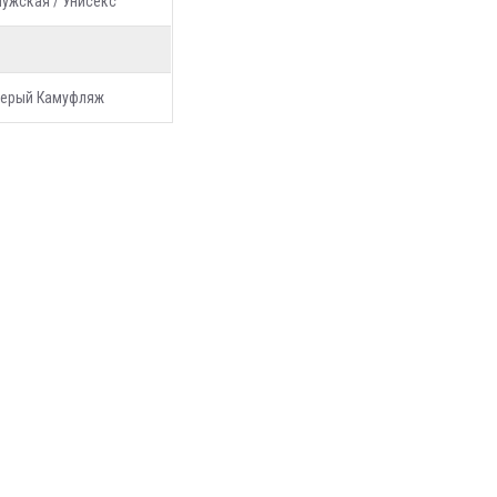
ужская / Унисекс
ерый Камуфляж