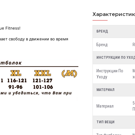
Характеристи
e Fitness!
БРЕНД
вает свободу в движении во время
Бренд
R
ИНСТРУКЦИИ ПО УХО
Инструкции По
М
Уходу
х
МАТЕРИАЛ
5
Материал
П
ТИП ВЕЩИ