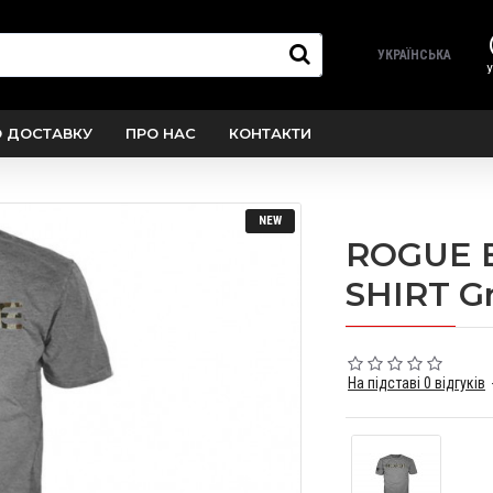
УКРАЇНСЬКА
У
О ДОСТАВКУ
ПРО НАС
КОНТАКТИ
NEW
ROGUE 
SHIRT G
На підставі 0 відгуків