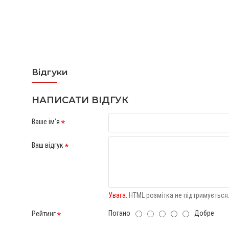
Відгуки
Відгуків про цей товар ще не було.
НАПИСАТИ ВІДГУК
Ваше ім’я
Ваш відгук
Увага:
HTML розмітка не підтримується.
Погано
Добре
Рейтинг