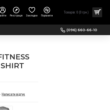
Товарів: 0 (0 грн.)
війти
Реєстрація
Закладки
Порівняти
(096) 660-66-10
FITNESS
 SHIRT
-
Написати відгук