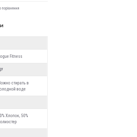
о порівняння
ки
ogue Fitness
ДУ
ожно стирать в
олодной воде
0% Хлопок, 50%
олиэстер