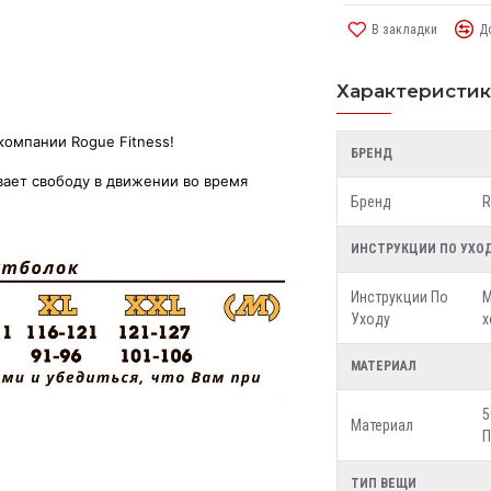
В закладки
Д
Характеристи
компании Rogue Fitness!
БРЕНД
вает свободу в движении во время
Бренд
R
ИНСТРУКЦИИ ПО УХО
Инструкции По
М
Уходу
х
МАТЕРИАЛ
5
Материал
П
ТИП ВЕЩИ