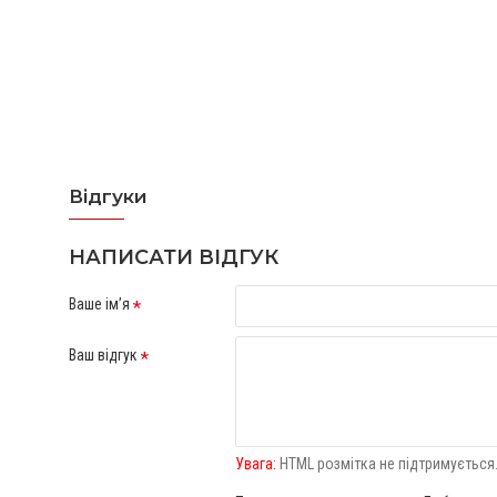
Відгуки
Відгуків про цей товар ще не було.
НАПИСАТИ ВІДГУК
Ваше ім’я
Ваш відгук
Увага:
HTML розмітка не підтримується.