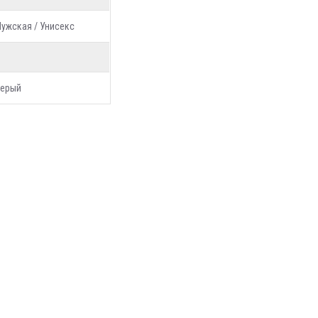
ужская / Унисекс
ерый