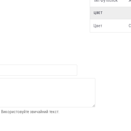
Тип Футболок
Ж
ЦВЕТ
Цвет
С
 Використовуйте звичайний текст.