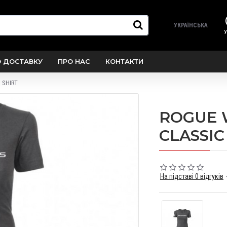
УКРАЇНСЬКА
У
О ДОСТАВКУ
ПРО НАС
КОНТАКТИ
 SHIRT
ROGUE 
CLASSIC
На підставі 0 відгуків