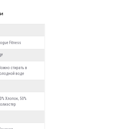
ки
ogue Fitness
ДУ
ожно стирать в
олодной воде
0% Хлопок, 50%
олиэстер