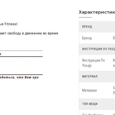
Характеристи
e Fitness!
БРЕНД
вает свободу в движении во время
Бренд
R
ИНСТРУКЦИИ ПО УХО
Инструкции По
М
Уходу
х
МАТЕРИАЛ
5
Материал
П
ТИП ВЕЩИ