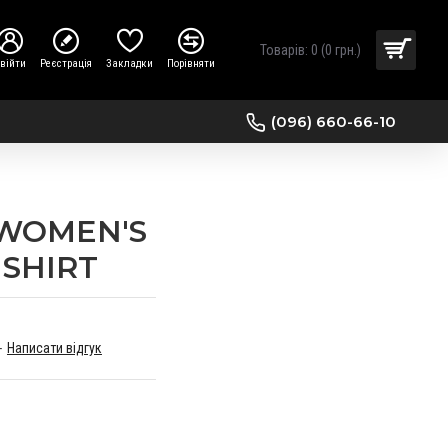
Товарів: 0 (0 грн.)
війти
Реєстрація
Закладки
Порівняти
(096) 660-66-10
WOMEN'S
 SHIRT
-
Написати відгук