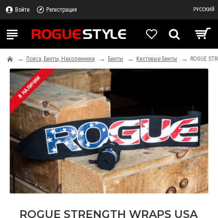
Войти
Регистрация
РУССКИЙ
Пояса, Бинты, Наколенники
Бинты
Кистевые Бинты
ROGUE STR
В НАЛИЧИИ
ROGUE STRENGTH WRAPS USA